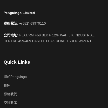
Penguingo Limited
聯絡電話:
+(852) 69979110
公司地址:
FLAT/RM F59 BLK F 12/F WAH LIK INDUSTRIAL
CENTRE 459-469 CASTLE PEAK ROAD TSUEN WAN NT
Quick Links
關於Penguingo
資訊
聯絡我們
交貨政策